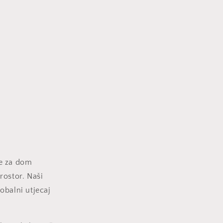
te za dom
prostor. Naši
lobalni utjecaj