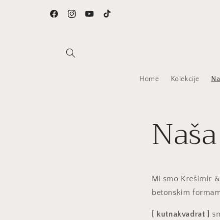
Preskoči
na
Facebook
Instagram
YouTube
TikTok
sadržaj
Home
Kolekcije
Na
Naša
Mi smo Krešimir &
betonskim formama
[ kutnakvadrat ]
sm