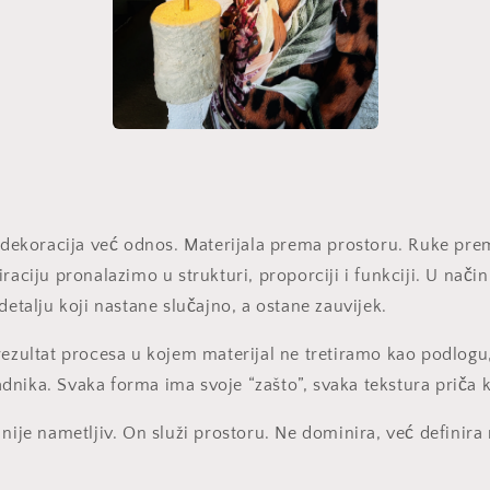
e dekoracija već odnos. Materijala prema prostoru. Ruke pre
raciju pronalazimo u strukturi, proporciji i funkciji. U nači
detalju koji nastane slučajno, a ostane zauvijek.
rezultat procesa u kojem materijal ne tretiramo kao podlogu
nika. Svaka forma ima svoje “zašto”, svaka tekstura priča k
nije nametljiv. On služi prostoru. Ne dominira, već definira 