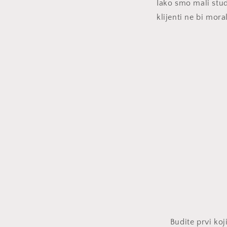
Iako smo mali stud
klijenti ne bi mor
Budite prvi koj