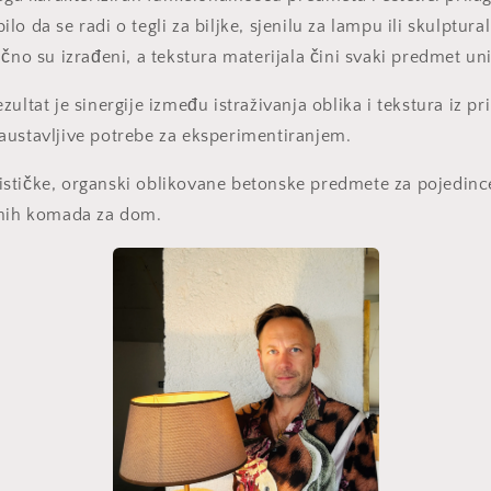
o da se radi o tegli za biljke, sjenilu za lampu ili skulptural
učno su izrađeni, a tekstura materijala čini svaki predmet un
ultat je sinergije između istraživanja oblika i tekstura iz pri
austavljive potrebe za eksperimentiranjem.
stičke, organski oblikovane betonske predmete za pojedince
anih komada za dom.