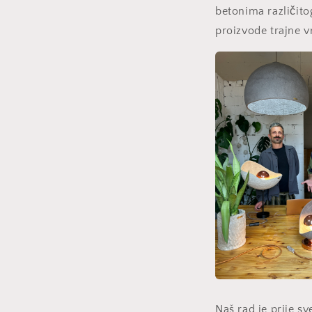
betonima različito
proizvode trajne v
Naš rad je prije s