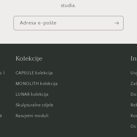
studia.
Adresa e-pošte
Kolekcije
In
 i
CAPSULE kolekcija
Uvj
MONOLITH kolekcija
Zaš
LUNAR kolekcija
Do
Skulpturalne zdjele
Rek
a
Rasvjetni moduli
Kon
Oci