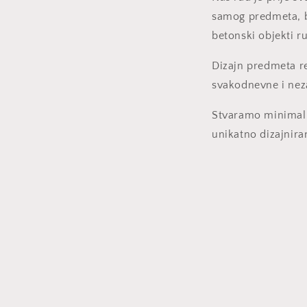
samog predmeta, bil
betonski objekti r
Dizajn predmeta rez
svakodnevne i nez
Stvaramo minimali
unikatno dizajnir