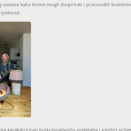
g sastava kako bismo mogli dizajnirati i proizvoditi kvalitet
rijednosti
vega karakteriziran funkcionalnošću predmeta i estetici pri