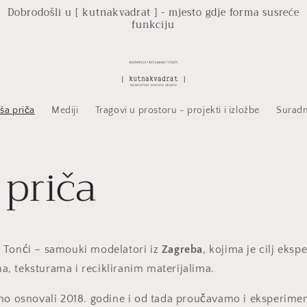
Dobrodošli u [ kutnakvadrat ] - mjesto gdje forma susreće
funkciju
ša priča
Mediji
Tragovi u prostoru - projekti i izložbe
Suradn
 priča
 Tonći – samouki modelatori iz
Zagreba
, kojima je cilj eksp
, teksturama i recikliranim materijalima.
o osnovali 2018. godine i od tada proučavamo i eksperime