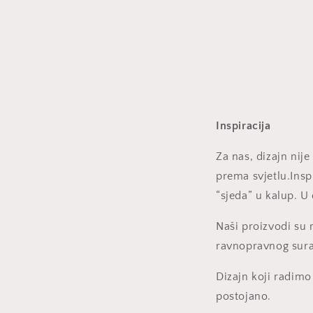
Inspiracija
Za nas, dizajn nij
prema svjetlu.Inspi
“sjeda” u kalup. U 
Naši proizvodi su 
ravnopravnog surad
Dizajn koji radimo 
postojano.