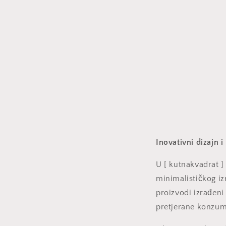
Inovativni dizajn 
U [ kutnakvadrat 
minimalističkog izr
proizvodi izrađeni 
pretjerane konzu