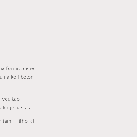
ma formi. Sjene
nu na koji beton
, već kao
ako je nastala.
ritam — tiho, ali