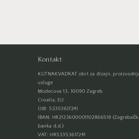
Kontakt
KUTNAKVADRAT obrt za dizajn, proizvodnju
usluge
Modecova 13, 10090 Zagreb
Croatia, EU
OIB: 53353617241
IBAN: HR2123600001102866518 (Zagrebačk
banka d.d.)
VAT: HR53353617241