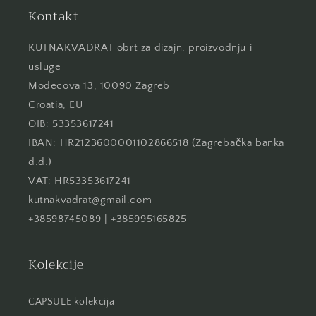
Kontakt
KUTNAKVADRAT obrt za dizajn, proizvodnju i
usluge
Modecova 13, 10090 Zagreb
Croatia, EU
OIB: 53353617241
IBAN: HR2123600001102866518 (Zagrebačka banka
d.d.)
VAT: HR53353617241
kutnakvadrat@gmail.com
+38598745089 | +385995165825
Kolekcije
CAPSULE kolekcija