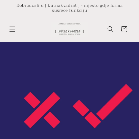
Preskoči
Dobrodošli u [ kutnakvadrat ] - mjesto gdje forma
na
susreće funkciju
sadržaj
Košarica