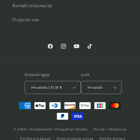
Kontakt informacije
Ocijenite nas
Facebook
Instagram
YouTube
TikTok
Država/regija
Jezik
Hrvatska | EUR €
Hrvatski
Načini
plaćanja
© 2026,
[ kutnakvadrat ]
Omogućuje Shopify
Povrat i reklamacije
Politika privatnosti
Uvjeti pružanja usluge
Politika dostave