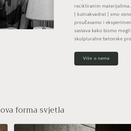
recikliranim materijalima.
[ kutnakvadrat ] smo osno
proučavamo i eksperiment
sastava kako bismo mogli d
skulpturalne betonske pro
Više o nama
ova forma svjetla