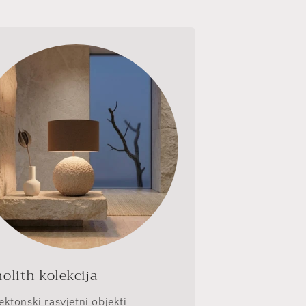
olith kolekcija
ektonski rasvjetni objekti