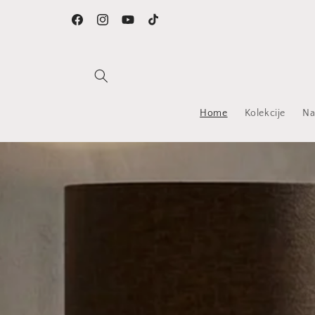
Preskoči
na
Facebook
Instagram
YouTube
TikTok
sadržaj
Home
Kolekcije
Na