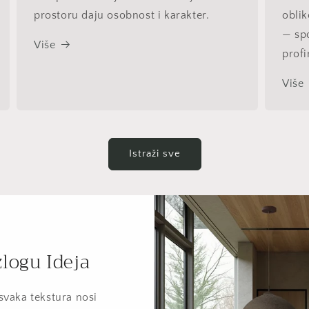
prostoru daju osobnost i karakter.
obli
— spo
Više
profi
Više
Istraži sve
zlogu Ideja
 svaka tekstura nosi