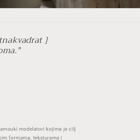
tnakvadrat ]
doma."
samouki modelatori kojima je cilj
skim formama, teksturama i