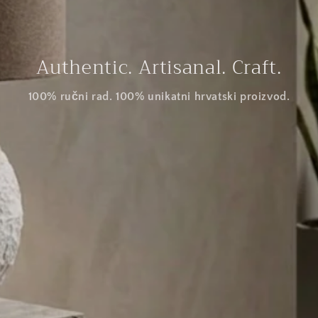
Authentic. Artisanal. Craft.
100% ručni rad. 100% unikatni hrvatski proizvod.