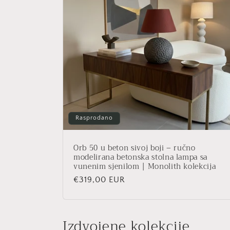
Rasprodano
Orb 50 u beton sivoj boji – ručno
modelirana betonska stolna lampa sa
vunenim sjenilom | Monolith kolekcija
Redovna
€319,00 EUR
cijena
Izdvojene kolekcije