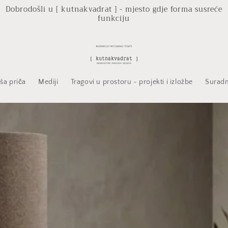
Dobrodošli u [ kutnakvadrat ] - mjesto gdje forma susreće
funkciju
ša priča
Mediji
Tragovi u prostoru - projekti i izložbe
Suradn