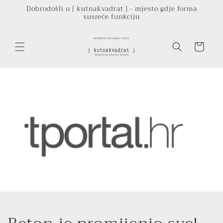
Preskoči
Dobrodošli u [ kutnakvadrat ] - mjesto gdje forma
na
susreće funkciju
sadržaj
Košarica