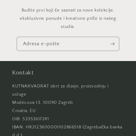
Budite prvi koji će saznati za nove kolekcije,
ekskluzivne ponude i kreativne priče iz našeg
studia.
Adresa e-pošte
Kontakt
KUTNAKVADRAT obrt za dizajn, proizvodnju i
usluge
Modecova 13, 10090 Zagreb
Croatia, EU
OIB: 53353617241
IBAN: HR2123600001102866518 (Zagrebačka banka
d.d.)