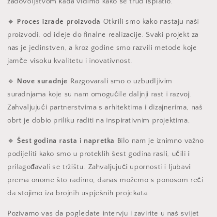
zadovoljstvom kada vidimo kako se trud isplatio.
🔹
Proces izrade proizvoda
Otkrili smo kako nastaju naši
proizvodi, od ideje do finalne realizacije. Svaki projekt za
nas je jedinstven, a kroz godine smo razvili metode koje
jamče visoku kvalitetu i inovativnost.
🔹
Nove suradnje
Razgovarali smo o uzbudljivim
suradnjama koje su nam omogućile daljnji rast i razvoj.
Zahvaljujući partnerstvima s arhitektima i dizajnerima, naš
obrt je dobio priliku raditi na inspirativnim projektima.
🔹
Šest godina rasta i napretka
Bilo nam je iznimno važno
podijeliti kako smo u proteklih šest godina rasli, učili i
prilagođavali se tržištu. Zahvaljujući upornosti i ljubavi
prema onome što radimo, danas možemo s ponosom reći
da stojimo iza brojnih uspješnih projekata.
Pozivamo vas da pogledate intervju i zavirite u naš svijet