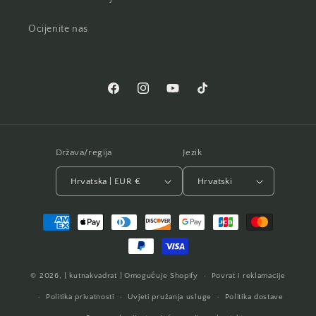
Ocijenite nas
Facebook
Instagram
YouTube
TikTok
Država/regija
Jezik
Hrvatska | EUR €
Hrvatski
Načini
plaćanja
© 2026,
[ kutnakvadrat ]
Omogućuje Shopify
Povrat i reklamacije
Politika privatnosti
Uvjeti pružanja usluge
Politika dostave