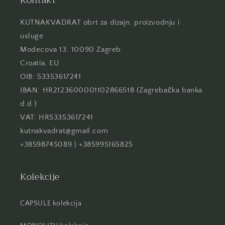
Kontakt
KUTNAKVADRAT obrt za dizajn, proizvodnju i
usluge
Modecova 13, 10090 Zagreb
Croatia, EU
OIB: 53353617241
IBAN: HR2123600001102866518 (Zagrebačka banka
d.d.)
VAT: HR53353617241
kutnakvadrat@gmail.com
+38598745089 | +385995165825
Kolekcije
CAPSULE kolekcija