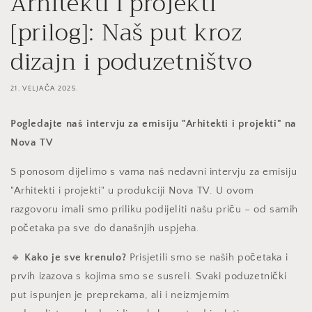
Arhitekti i projekti
[prilog]: Naš put kroz
dizajn i poduzetništvo
21. VELJAČA 2025.
Pogledajte naš intervju za emisiju "Arhitekti i projekti" na
Nova TV
S ponosom dijelimo s vama naš nedavni intervju za emisiju
"Arhitekti i projekti" u produkciji Nova TV. U ovom
razgovoru imali smo priliku podijeliti našu priču – od samih
početaka pa sve do današnjih uspjeha.
🔹
Kako je sve krenulo?
Prisjetili smo se naših početaka i
prvih izazova s kojima smo se susreli. Svaki poduzetnički
put ispunjen je preprekama, ali i neizmjernim