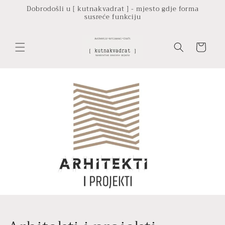
Preskoči
Dobrodošli u [ kutnakvadrat ] - mjesto gdje forma
na
susreće funkciju
sadržaj
Košarica