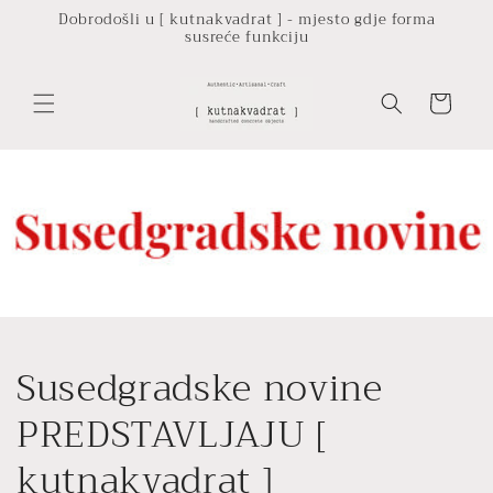
Preskoči
Dobrodošli u [ kutnakvadrat ] - mjesto gdje forma
na
susreće funkciju
sadržaj
Košarica
Susedgradske novine
PREDSTAVLJAJU [
kutnakvadrat ]