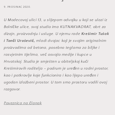
9. PROSINAC 2020.
U Modecovoj ulici 13, u slijepom odvojku u koji se ulazi iz
Bolničke ulice, svoj studio ima KUTNAKVADRAT, obrt za
dizajn, proizvodnju i usluge. U njemu rade
Krešimir Tušak
i Tonči Urošević,
mladi dvojac koji je svojim originalnim
proizvodima od betona, posebno teglama za biljke i
rasvjetnim tijelima, već osvojio medije i kupce u
Hrvatskoj. Studio je smješten u obiteljskoj kući
Krešimirovih roditelja – podrum je uređen u radni prostor,
kao i potkrovlje koje funkcionira i kao lijepo uređen i
ugodan izložbeni prostor. U tom smo prostoru vodili ovaj
razgovor.
Poveznica na članak