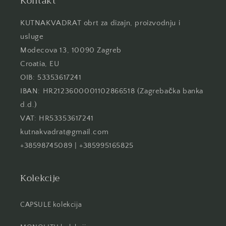
Kontakt
KUTNAKVADRAT obrt za dizajn, proizvodnju i
usluge
Modecova 13, 10090 Zagreb
Croatia, EU
OIB: 53353617241
IBAN: HR2123600001102866518 (Zagrebačka banka
d.d.)
VAT: HR53353617241
kutnakvadrat@gmail.com
+38598745089 | +385995165825
Kolekcije
CAPSULE kolekcija