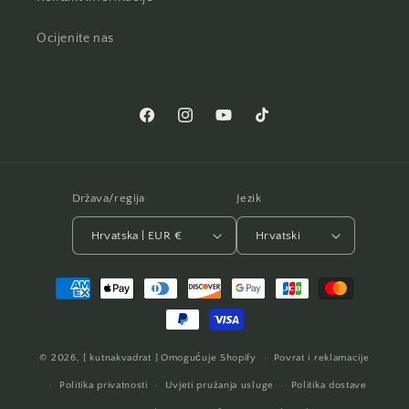
Ocijenite nas
Facebook
Instagram
YouTube
TikTok
Država/regija
Jezik
Hrvatska | EUR €
Hrvatski
Načini
plaćanja
© 2026,
[ kutnakvadrat ]
Omogućuje Shopify
Povrat i reklamacije
Politika privatnosti
Uvjeti pružanja usluge
Politika dostave