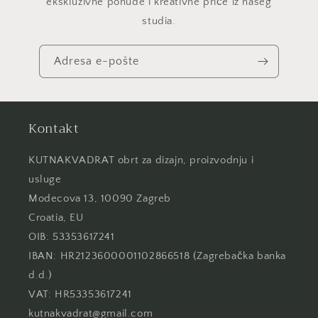
ekskluzivne ponude i kreativne priče iz našeg
studia.
Adresa e-pošte
Kontakt
KUTNAKVADRAT obrt za dizajn, proizvodnju i
usluge
Modecova 13, 10090 Zagreb
Croatia, EU
OIB: 53353617241
IBAN: HR2123600001102866518 (Zagrebačka banka
d.d.)
VAT: HR53353617241
kutnakvadrat@gmail.com