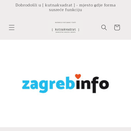
Preskoči
Dobrodošli u [ kutnakvadrat ] - mjesto gdje forma
na
susreće funkciju
sadržaj
Košarica