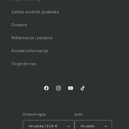
Zaštita osobnih podataka
Dostava
Reklamacije i zamjene
Kontakt informacije
Ocijenite nas
Facebook
Instagram
YouTube
TikTok
Država/regija
Jezik
Hrvatska | EUR €
Hrvatski