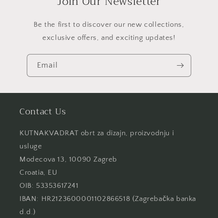
Join Our Newsletter
Be the first to discover our new collections,
exclusive offers, and exciting updates!
Email
Contact Us
KUTNAKVADRAT obrt za dizajn, proizvodnju i
usluge
Modecova 13, 10090 Zagreb
Croatia, EU
OIB: 53353617241
IBAN: HR2123600001102866518 (Zagrebačka banka
d.d.)