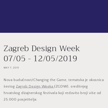
Zagreb Design Week
07/05 - 12/05/2019
MAY 7, 2019
Nova budućnost/Changing the Game, tematska je okosnica
šestog
Zagreb Design Weeka
(ZGDW), središnjeg
hrvatskog dizajnerskog festivala koji redovito broji više od
25.000 posjetitelja.