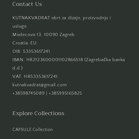
Contact Us
KUTNAKVADRAT obrt za dizajn, proizvodnju i
usluge
Modecova 13, 10090 Zagreb
Croatia, EU
OIB: 53353617241
IBAN: HR2123600001102866518 (Zagrebačka banka
d.d.)
VAT: HR53353617241
kutnakvadrat@gmail.com
+38598745089 | +385995165825
Explore Collections
CAPSULE Collection